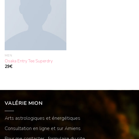
MEN
Osaka Entry Tee Superdry
29
€
VALÉRIE MION
Arts astrologiques et énergétiques
Consultation en ligne et sur Amiens
Pour me contacter : formulaire du site