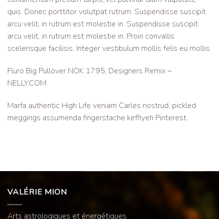
quis. Donec porttitor volutpat rutrum. Suspendisse suscipit
arcu velit, in rutrum est molestie in. Suspendisse suscipit
arcu velit, in rutrum est molestie in. Proin convallis
scelerisque facilisis. Integer vestibulum mollis felis eu mollis.
Fluro Big Pullover NOK 1795, Designers Remix –
NELLY.COM
Marfa authentic High Life veniam Carles nostrud, pickled
meggings assumenda fingerstache keffiyeh Pinterest.
VALÉRIE MION
Arts astrologiques et énergétiques