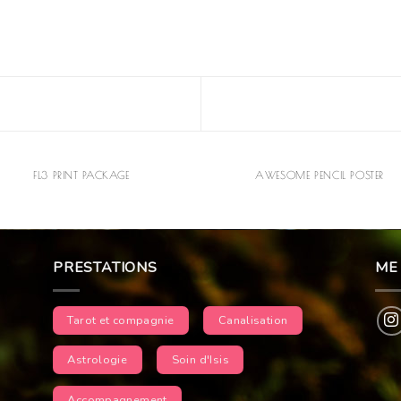
FL3 PRINT PACKAGE
AWESOME PENCIL POSTER
PRESTATIONS
ME
Tarot et compagnie
Canalisation
Astrologie
Soin d'Isis
Accompagnement