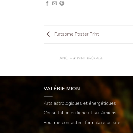
Flatsome Poster Print
AZINE
ANOTHER PRINT PACKAGE
VALÉRIE MION
Arts astrologiques et énergétiques
Consultation en ligne et sur Amiens
Pour me contacter : formulaire du site